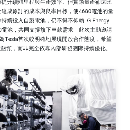
同時提升續航里程與生產效率。但實際量產卻遠比
全達成原訂的成本與良率目標，使4680電池的量
持續投入自製電池，仍不得不仰賴LG Energy
商提供4680電池，共同支撐旗下車款需求。此次主動邀請
Tesla首次較明確地展現開放合作態度，希望
量產瓶頸，而非完全依靠內部研發團隊持續優化。