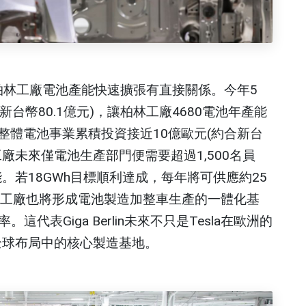
與柏林工廠電池產能快速擴張有直接關係。今年5
合新台幣80.1億元)，讓柏林工廠4680電池年產能
使整體電池事業累積投資接近10億歐元(約合新台
柏林工廠未來僅電池生產部門便需要超過1,500名員
。若18GWh目標順利達成，每年將可供應約25
林工廠也將形成電池製造加整車生產的一體化基
表Giga Berlin未來不只是Tesla在歐洲的
全球布局中的核心製造基地。