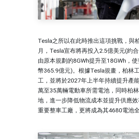
Tesla之所以在此時推出這項挑戰，
月，Tesla宣布將再投入2.5億美元(約
由原本規劃的8GWh提升至18GWh，
幣365.9億元)。根據Tesla規畫，
工，並將於2027年上半年持續提升產能
萬至35萬輛電動車所需電池，同時柏
地，進一步降低物流成本並提升供應效率。這代
重要整車工廠，更將成為其4680電池