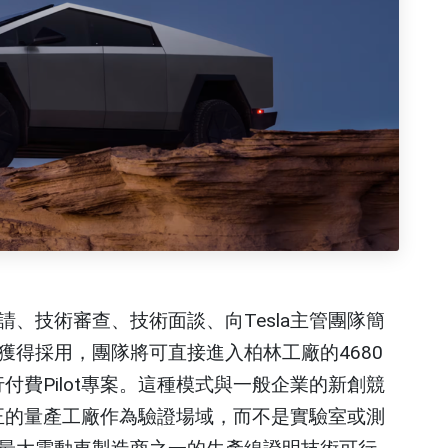
、技術審查、技術面談、向Tesla主管團隊簡
獲得採用，團隊將可直接進入柏林工廠的4680
行付費Pilot專案。這種模式與一般企業的新創競
真正的量產工廠作為驗證場域，而不是實驗室或測