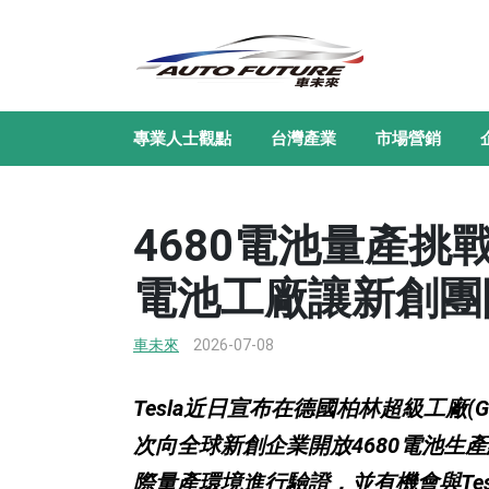
專業人士觀點
台灣產業
市場營銷
4680電池量產挑戰
電池工廠讓新創團
車未來
2026-07-08
Tesla近日宣布在德國柏林超級工廠(Giga Be
次向全球新創企業開放4680電池生
際量產環境進行驗證，並有機會與Te