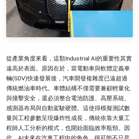
從產業角度來看，這類Industrial AI的重要性其實
遠高於表面。原因在於，當電動車與軟體定義車
輛(SDV)快速發展後，汽車開發複雜度已遠超過
傳統燃油車時代。車體結構不僅需要兼顧輕量化
與撞擊安全，還必須整合電池防護、高壓系統、
感測器布局與自動駕駛硬體。這使得模擬測試數
量與工程參數呈現爆炸性成長，傳統依靠大量工
程師人工分析的模式，也開始面臨效率瓶頸。因
此，AI未來在汽車工程中的角色，很可能不只是