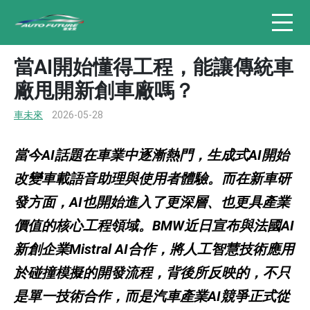
當AI開始懂得工程，能讓傳統車
廠甩開新創車廠嗎？
車未來
2026-05-28
當今AI話題在車業中逐漸熱門，生成式AI開始
改變車載語音助理與使用者體驗。而在新車研
發方面，AI也開始進入了更深層、也更具產業
價值的核心工程領域。BMW近日宣布與法國AI
新創企業Mistral AI合作，將人工智慧技術應用
於碰撞模擬的開發流程，背後所反映的，不只
是單一技術合作，而是汽車產業AI競爭正式從