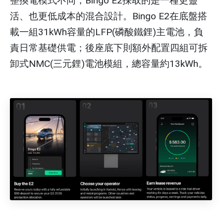
整換電模式不同，Bingo E2採取的是一種更靈
活、也更低成本的混合設計。Bingo E2在底盤搭
載一組31kWh容量的LFP(磷酸鐵鋰)主電池，負
責日常基礎供電；後座底下則額外配置四組可拆
卸式NMC(三元鋰)電池模組，總容量約13kWh。