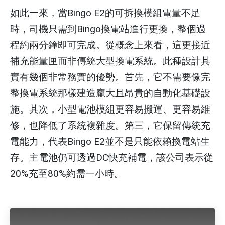
如此一來，當Bingo E2的可拆換模組電量不足
時，司機只需到Bingo換電站進行更換，整個過
程約兩分鐘即可完成。從概念上來看，這更接近
補充能量匣而非傳統大型換電系統。此種設計其
實有幾個非常務實的優勢。首先，它不需要像完
整換電系統那樣建造龐大且昂貴的自動化基礎設
施。其次，小型電池模組更容易搬運、更容易維
修，也降低了系統複雜度。第三，它保留傳統充
電能力，代表Bingo E2並不是只能依賴換電站生
存。主電池仍可透過DC快充補電，該公司表示從
20%充至80%約需一小時。