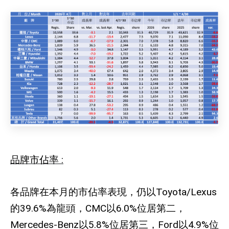
品牌市佔率
:
各品牌在本月的市佔率表現，仍以
Toyota/Lexus
的
39.6%
為龍頭，
CMC
以
6.0%
位居第二，
Mercedes-Benz
以
5.8%
位居第三，
Ford
以
4.9%
位