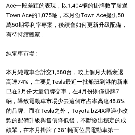
Ace
一段差距的表現，以
1,404
輛的掛牌數字勝過
Town Ace
的
1,075
輛，本月份
Town Ace
提供
50
萬
50
期零利率專案，後續會如何更新升級配備，
有待持續觀察。
純電車市場
:
本月純電車合計交
1,680
台，較上個月大幅衰退
高達
74%
，主要是
Tesla
最近一批船班到港的新車
已在
3
月份大量領牌交車，在
4
月份則僅掛牌
7
輛，導致電動車市場少去這個市占率高達
48.8%
的品牌。而在
Tesla
之外，
Toyota bZ4X
經過小改
款的配備升級與售價降低後，不斷繳出穩定的成
績單，在本月掛牌了
381
輛而位居電動車第一