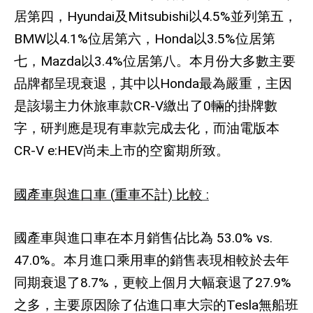
居第四，
Hyundai
及
Mitsubishi
以
4.5%
並列第五，
BMW
以
4.1%
位居第六，
Honda
以
3.5%
位居第
七，
Mazda
以
3.4%
位居第八。本月份大多數主要
品牌都呈現衰退，其中以
Honda
最為嚴重，主因
是該場主力休旅車款
CR-V
繳出了
0
輛的掛牌數
字，研判應是現有車款完成去化，而油電版本
CR-V e:HEV
尚未上市的空窗期所致。
國產車與進口車
(
重車不計
)
比較
:
國產車與進口車在本月銷售佔比為
53.0% vs.
47.0%
。本月進口乘用車的銷售表現相較於去年
同期衰退了
8.7%
，更較上個月大幅衰退了
27.9%
之多，主要原因除了佔進口車大宗的
Tesla
無船班