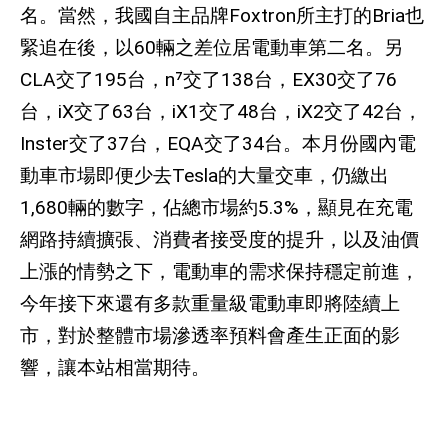
名。當然，我國自主品牌Foxtron
所主打的
Bria
也
緊追在後，以
60
輛之差位居電動車第二名。另
CLA
交了
195
台，
n⁷
交了
138
台，
EX30
交了
76
台，
iX
交了
63
台，
iX1
交了
48
台，
iX2
交了
42
台，
Inster
交了
37
台，
EQA
交了
34
台。本月份國內電
動車市場即便少去
Tesla
的大量交車，仍繳出
1,680
輛的數字，佔總市場約
5.3%
，顯見在充電
網路持續擴張、消費者接受度的提升，以及油價
上漲的情勢之下，電動車的需求保持穩定前進，
今年接下來還有多款重量級電動車即將陸續上
市，對於整體市場滲透率預料會產生正面的影
響，讓本站相當期待。