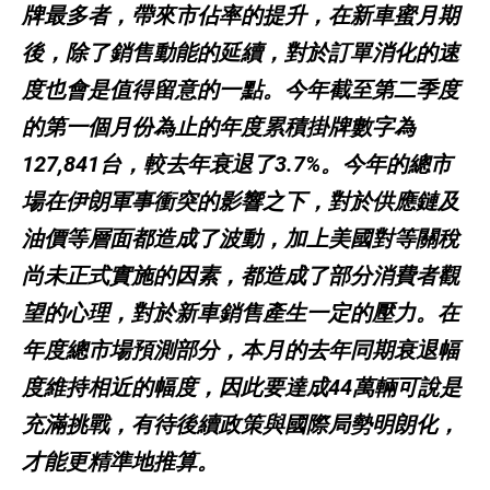
牌最多者，帶來市佔率的提升，在新車蜜月期
後，除了銷售動能的延續，對於訂單消化的速
度也會是值得留意的一點。今年截至第二季度
的第一個月份為止的年度累積掛牌數字為
127,841台，較去年衰退了3.7%。今年的總市
場在伊朗軍事衝突的影響之下，對於供應鏈及
油價等層面都造成了波動，加上美國對等關稅
尚未正式實施的因素，都造成了部分消費者觀
望的心理，對於新車銷售產生一定的壓力。在
年度總市場預測部分，本月的去年同期衰退幅
度維持相近的幅度，因此要達成44萬輛可說是
充滿挑戰，有待後續政策與國際局勢明朗化，
才能更精準地推算。