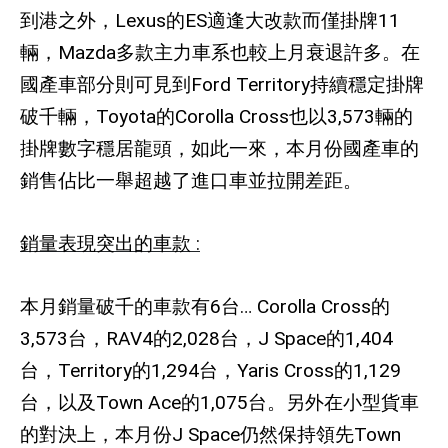
到港之外，
Lexus
的
ES
適逢大改款而僅掛牌
11
輛，
Mazda
多款主力車系也較上月衰退許多。在
國產車部分則可見到
Ford Territory
持續穩定掛牌
破千輛，
Toyota
的
Corolla Cross
也以
3,573
輛的
掛牌數字穩居龍頭，如此一來，本月份國產車的
銷售佔比一舉超越了進口車並拉開差距。
銷量表現突出的車款
:
本月銷量破千的車款有
6
台…
Corolla Cross
的
3,573
台，
RAV4
的
2,028
台，
J Space
的
1,404
台，
Territory
的
1,294
台，
Yaris Cross
的
1,129
台，以及
Town Ace
的
1,075
台。另外在小型貨車
的對決上，本月份
J Space
仍然保持領先
Town