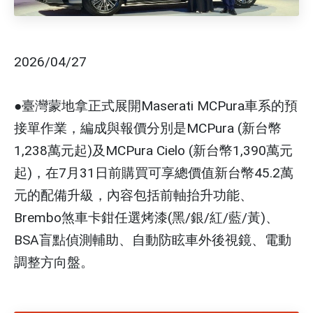
2026/04/27
●臺灣蒙地拿正式展開Maserati MCPura車系的預
接單作業，編成與報價分別是MCPura (新台幣
1,238萬元起)及MCPura Cielo (新台幣1,390萬元
起)，在7月31日前購買可享總價值新台幣45.2萬
元的配備升級，內容包括前軸抬升功能、
Brembo煞車卡鉗任選烤漆(黑/銀/紅/藍/黃)、
BSA盲點偵測輔助、自動防眩車外後視鏡、電動
調整方向盤。