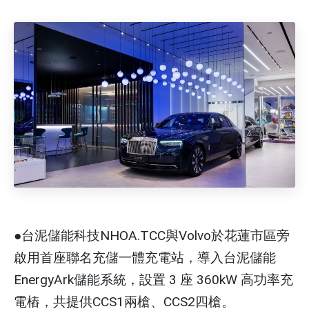
●台泥儲能科技NHOA.TCC與Volvo於花蓮市區旁
啟用首座聯名充儲一體充電站，導入台泥儲能
EnergyArk儲能系統，設置 3 座 360kW 高功率充
電樁，共提供CCS1兩槍、CCS2四槍。