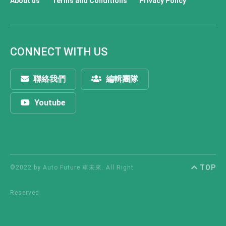
About us
Terms and Conditions
Privacy Policy
CONNECT WITH US
聯絡我們
編輯團隊
Youtube
TOP
©2022 by Auto Future 車未來. All Right
Reserved.