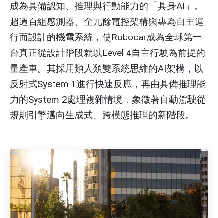
成為具備認知、推理與行動能力的「具身AI」。
超過百組感測器、全冗餘電控架構與專為自主運
行而設計的機電系統，使Robocar成為全球第一
台真正從設計階段就以Level 4自主行駛為前提的
量產車。其採用類人類雙系統思維的AI架構，以
反射式System 1進行快速反應，再由具備推理能
力的System 2處理複雜情境，象徵著自動駕駛從
規則引擎邁向生成式、跨模態推理的新階段。