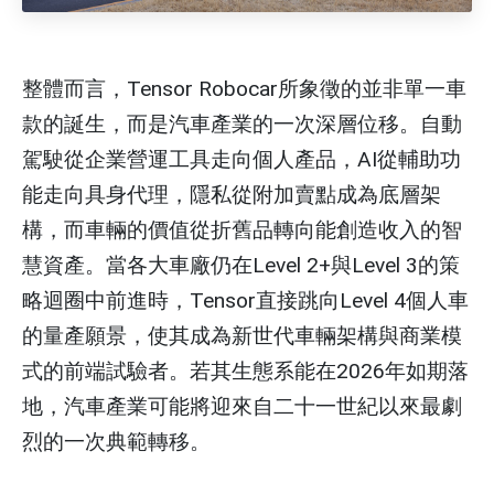
整體而言，Tensor Robocar所象徵的並非單一車
款的誕生，而是汽車產業的一次深層位移。自動
駕駛從企業營運工具走向個人產品，AI從輔助功
能走向具身代理，隱私從附加賣點成為底層架
構，而車輛的價值從折舊品轉向能創造收入的智
慧資產。當各大車廠仍在Level 2+與Level 3的策
略迴圈中前進時，Tensor直接跳向Level 4個人車
的量產願景，使其成為新世代車輛架構與商業模
式的前端試驗者。若其生態系能在2026年如期落
地，汽車產業可能將迎來自二十一世紀以來最劇
烈的一次典範轉移。