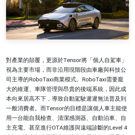
對產業的顛覆，更源於Tensor將「個人自駕車」
視為主要市場，而非沿用現階段由車廠與科技公
司主導的RoboTaxi商業模式。RoboTaxi需要龐
大的維運、車隊管理與昂貴的後端系統，因此成
本向來居高不下，導致自動駕駛遲遲無法普及到
一般消費者。而Tensor的目標是讓個人車主能使
用一台能自我檢查、清潔感測器、自動泊車、自
主充電、甚至進行OTA維護與遠端診斷的Level 4