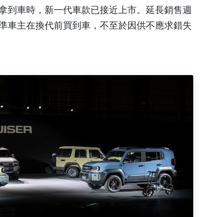
拿到車時，新一代車款已接近上市。延長銷售週
準車主在換代前買到車，不至於因供不應求錯失