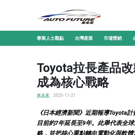
專業人士觀點
台灣產業
市場營銷
Toyota拉長產
成為核心戰略
車未來
2025-11-21
《日本經濟新聞》近期報導Toyot
目前約7年延長至9年。此舉代表全
略，並把核心重點轉向電動化與軟體定