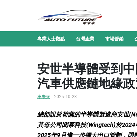
專業人士觀點
台灣產業
市場營銷
安世半導體受到中
汽車供應鏈地緣政
車未來
2025-10-28
總部設於荷蘭的半導體製造商安世(Ne
其母公司聞泰科技(Wingtech)於
2025年9月進一步擴大出口管制，