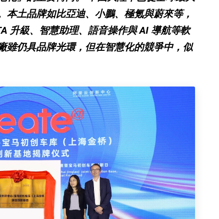
。本土品牌如比亞迪、小鵬、極氪與蔚來等，
A 升級、智慧助理、語音操作與 AI 導航等軟
廠雖仍具品牌光環，但在智慧化的競爭中，似