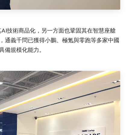
其AI技術商品化，另一方面也鞏固其在智慧座艙
，通義千問已獲得小鵬、極氪與零跑等多家中國
具備規模化能力。