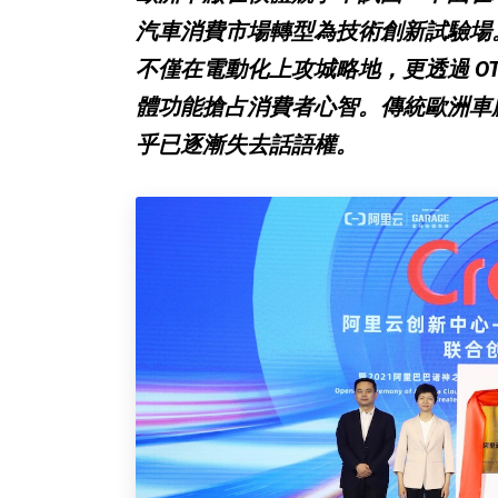
汽車消費市場轉型為技術創新試驗場
不僅在電動化上攻城略地，更透過 OT
體功能搶占消費者心智。傳統歐洲車
乎已逐漸失去話語權。