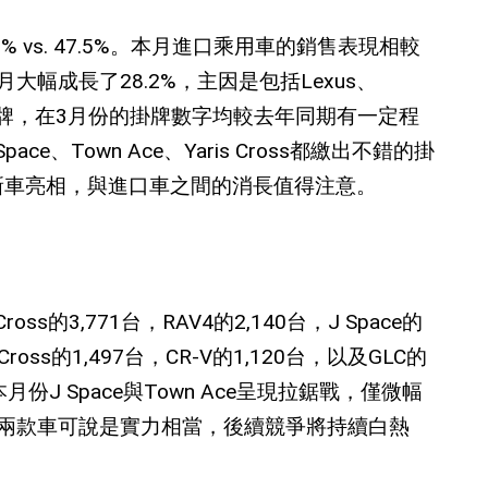
% vs. 47.5%
。本月進口乘用車的銷售表現相較
月大幅成長了
28.2%
，主因是包括
Lexus
、
牌，在
3
月份的掛牌數字均較去年同期有一定程
Space
、
Town Ace
、
Yaris Cross
都繳出不錯的掛
新車亮相，與進口車之間的消長值得注意。
 Cross
的
3,771
台，
RAV4
的
2,140
台，
J Space
的
 Cross
的
1,497
台，
CR-V
的
1,120
台，以及
GLC
的
本月份
J Space
與
Town Ace
呈現拉鋸戰，僅微幅
兩款車可說是實力相當，後續競爭將持續白熱