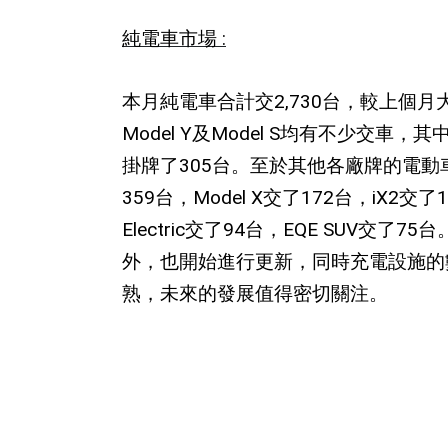
純電車市場
:
本月純電車合計交
2,730
台，較上個月
Model Y
及
Model S
均有不少交車，其
掛牌了
305
台。至於其他各廠牌的電動
359
台，
Model X
交了
172
台，
iX2
交了
1
Electric
交了
94
台，
EQE SUV
交了
75
台
外，也開始進行更新，同時充電設施的
熟，未來的發展值得密切關注。