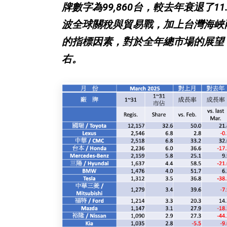
牌數字為99,860台，較去年衰退了
波全球關稅與貿易戰，加上台灣海峽
的指標因素，對於全年總市場的展望
右。