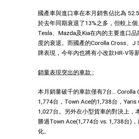
國產車與進口車在本月銷售佔比為
52.5
於去年同期衰退了
13%
之多，但較上個
Tesla
、
Mazda
及
Kia
在內的主要進口品
度的衰退。而國產的
Corolla Cross
、
J 
牌表現，今年內也將有小改款
HR-V
等
銷量表現突出的車款
:
本月銷量破千的車款僅有
7
台
… Corolla
1,774
台，
Town Ace
的
1,738
台，
Yaris
1,027
台。另外在小型貨車的對決上，
勝過
Town Ace(1,774
台
vs. 1,738
台
)
，
化。