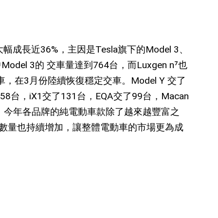
大幅成長近
36%
，主因是
Tesla
旗下的
Model 3
、
中
Model 3
的
交車量達到
764
台，而
Luxgen n⁷
也
車，在
3
月份陸續恢復穩定交車。
Model Y
交了
58
台，
iX1
交了
131
台，
EQA
交了
99
台，
Macan
。今年各品牌的純電動車款除了越來越豐富之
數量也持續增加，讓整體電動車的市場更為成