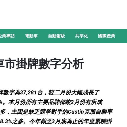
企業專訪
電動車
自動駕駛
共享化
國際產業
灣車市掛牌數字分析
牌數字為37,281台，較二月份大幅成長了
.8%。本月份所有主要品牌都較2月份有所成
為最多，主因是缺乏競爭對手的Custin克服自製率
68.3%之多。今年截至3月底為止的年度累積掛