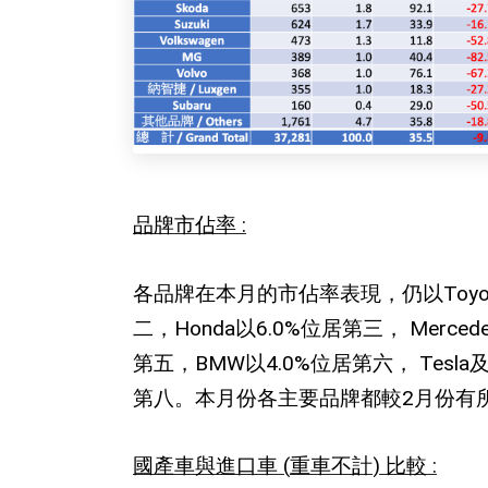
品牌市佔率
:
各品牌在本月的市佔率表現，仍以
Toy
二，
Honda
以
6.0%
位居第三，
Mercede
第五，
BMW
以
4.0%
位居第六，
Tesla
第八。本月份各主要品牌都較
2
月份有
國產車與進口車
(
重車不計
)
比較
: