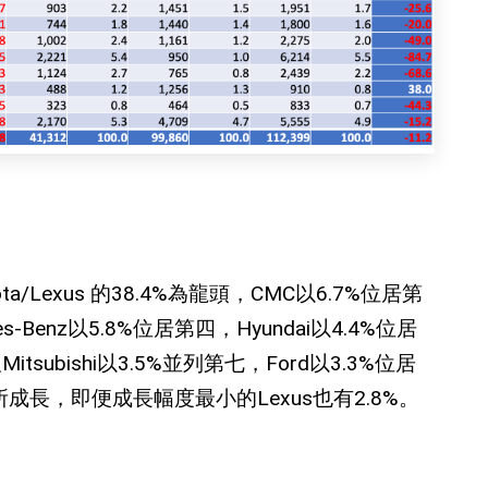
ota/Lexus
的
38.4%
為龍頭，
CMC
以
6.7%
位居第
s-Benz
以
5.8%
位居第四，
Hyundai
以
4.4%
位居
及
Mitsubishi
以
3.5%
並列第七，
Ford
以
3.3%
位居
所成長，即便成長幅度最小的
Lexus
也有
2.8%
。