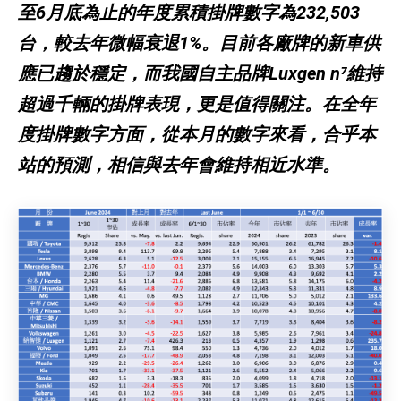
至6月底為止的年度累積掛牌數字為232,503
台，較去年微幅衰退1%。目前各廠牌的新車供
應已趨於穩定，而我國自主品牌Luxgen n⁷維持
超過千輛的掛牌表現，更是值得關注。在全年
度掛牌數字方面，從本月的數字來看，合乎本
站的預測，相信與去年會維持相近水準。