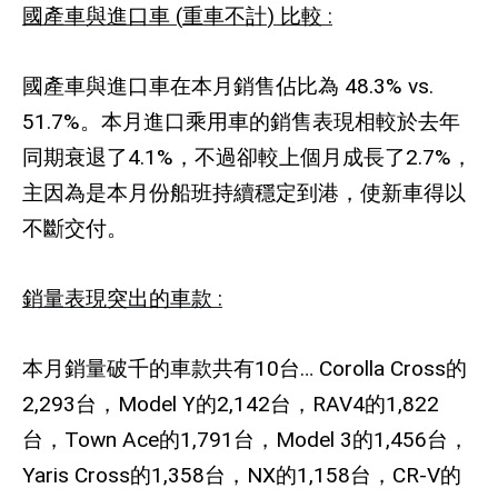
國產車與進口車
(
重車不計
)
比較
:
國產車與進口車在本月銷售佔比為
48.3% vs.
51.7%
。本月進口乘用車的銷售表現相較於去年
同期衰退了
4.1%
，不過卻較上個月成長了
2.7%
，
主因為是本月份船班持續穩定到港，使新車得以
不斷交付。
銷量表現突出的車款
:
本月銷量破千的車款共有
10
台
… Corolla Cross
的
2,293
台，
Model Y
的
2,142
台，
RAV4
的
1,822
台，
Town Ace
的
1,791
台，
Model 3
的
1,456
台，
Yaris Cross
的
1,358
台，
NX
的
1,158
台，
CR-V
的