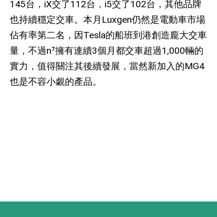
145
台，
iX
交了
112
台，
i5
交了
102
台，其他品牌
也持續穩定交車。本月
Luxgen
仍然是電動車市場
佔有率第二名，因
Tesla
的船班到港創造龐大交車
量，不過
n⁷
擁有連續
3
個月都交車超過
1,000
輛的
實力，值得關注其後續發展，當然新加入的
MG4
也是不容小覷的產品。