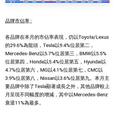
品牌市佔率
:
各品牌在本月的市佔率表現，仍以
Toyota/Lexus
的
29.6%
為龍頭，
Tesla
以
9.4%
位居第二，
Mercedes-Benz
以
5.7%
位居第三，
BMW
以
5.5%
位居第四，
Honda
以
5.4%
位居第五，
Hyundai
以
4.7%
位居第六，
MG
以
4.1%
位居第七，
CMC
以
3.9%
位居第八，
Nissan
以
3.6%
位居第九。本月主
要品牌中除了
Tesla
顯著成長之外，其他品牌較上
月呈現不同幅度的增減，其中以
Mercedes-Benz
衰退
11%
為最多。