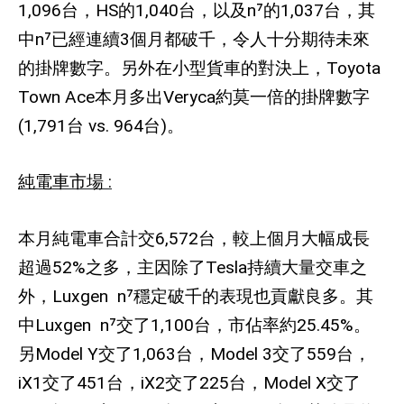
1,096
台，
HS
的
1,040
台，以及
n⁷
的
1,037
台，其
中
n⁷
已經連續
3
個月都破千，令人十分期待未來
的掛牌數字。另外在小型貨車的對決上，
Toyota
Town Ace
本月多出
Veryca
約莫一倍的掛牌數字
(1,791
台
vs. 964
台
)
。
純電車市場
:
本月純電車合計交
6,572
台，較上個月大幅成長
超過
52%
之多，主因除了
Tesla
持續大量交車之
外，
Luxgen n⁷
穩定破千的表現也貢獻良多。其
中
Luxgen n⁷
交了
1,100
台，市佔率約
25.45%
。
另
Model Y
交了
1,063
台，
Model 3
交了
559
台，
iX1
交了
451
台，
iX2
交了
225
台，
Model X
交了