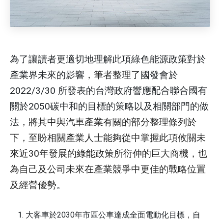
為了讓讀者更適切地理解此項綠色能源政策對於
產業界未來的影響
，筆者整理了
國發會於
2022/3/30 所發表的台灣政府響應配合聯合國有
關於2050碳中和的目標的策略以及相關部門的做
法
，將其中與汽車產業有關的部分整理條列於
下，至盼相關產業人士能夠從中掌握此項攸關未
來近30年發展的綠能政策所衍伸的巨大商機，也
為自己及公司未來在產業競爭中更佳的戰略位置
及經營優勢
。
大客車於2030年市區公車達成全面電動化目標，自