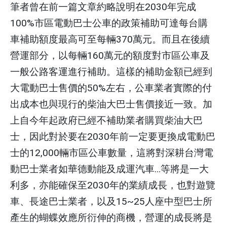
筆者曾在前一篇文章約略說明在2030年完成
100%市區電動巴士公車的政策補助可達每台購
車補助額度最高可至每輛370萬元。而且在後續
營運部分，以每輛160萬元的額度對市區公車及
一般公路客運進行補助。這樣的補助金額已經到
大電動巴士售價的50%左右，公車業者實際的付
出成本也與現行的柴油大巴士售價接近一致。加
上自今年起政府已經不補助業者購買柴油大巴
士，因此對於要在2030年前一定要更換成電動巴
士的12,000輛市區公車數量，這將對深耕台灣電
動巴士業者如華德動能及成運汽車…等將是一大
利多，亦能確保至2030年的業績成長，也對遊覽
車、長途巴士業者，以及15~25人座中型巴士所
產生的蝴蝶效應所衍伸的商機，營運的成長將是