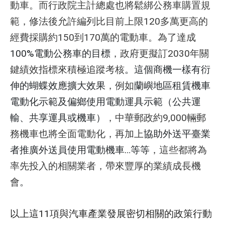
動車。而行政院主計總處也將鬆綁公務車購置規
範，修法後允許編列比目前上限120多萬更高的
經費採購約150到170萬的電動車。為了達成
100%電動公務車的目標
，政府更擬訂2030年關
鍵績效指標來積極追蹤考核
。這個商機一樣有衍
伸的蝴蝶效應擴大效果
，例如
蘭嶼地區租賃機車
電動化示範及偏鄉使用電動運具示範（公共運
輸、共享運具或機車）
，中華郵政約9,000輛郵
務機車也將全面電動化，再加上
協助外送平臺業
者推廣外送員使用電動機車…等等
，這些都將為
率先投入的相關業者，帶來豐厚的業績成長機
會
。
以上這11項與汽車產業發展密切相關的政策行動