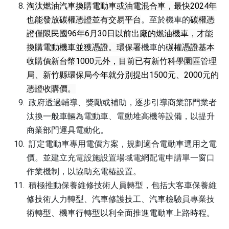
淘汰燃油汽車換購電動車或油電混合車，最快2024年
也能發放碳權憑證並有交易平台
。至於機車的
碳權憑
證僅限民國96年6月30日以前出廠的燃油機車，才能
換購電動機車並獲憑證。環保署
機車的
碳權憑證基本
收購價新台幣1000元外，目前已有新竹科學園區管理
局、新竹縣環保局今年就分別提出1500元、2000元的
憑證收購價。
政府透過輔導、獎勵或補助，逐步引導商業部門業者
汰換一般車輛為電動車、電動堆高機等設備，以提升
商業部門運具電動化。
訂定電動車專用電價方案，規劃適合電動車選用之電
價。並建立充電設施設置場域電網配電申請單一窗口
作業機制，以協助充電樁設置。
積極推動保養維修技術人員轉型，包括大客車保養維
修技術人力轉型、汽車修護技工、汽車檢驗員專業技
術轉型、機車行轉型以利全面推進電動車上路時程。