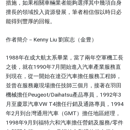
措施
，如果相關車輛業者能夠選擇其中幾項自身
擅長的領域投入資源發展，
筆者相信假以時日必
能得到豐厚的回報
。
作者簡介－Kenny Liu 劉宸志（金豊）
1988年在成大航太系畢業，當了兩年空軍機工長
之後，就在1990年7月開始進入汽車產業服務直
到現在，從一開始在達亞汽車擔任服務工程師，
並曾在服務廠現場擔任技師三個月，接著在羽田
機械擔任Peugeot/Daihatsu產品專員，1992年3
月至慶眾汽車VW T4擔任行銷及通路專員，1994
年2月到台灣通用汽車（GMT）擔任地區經理，
1998年9月到福特六和汽車擔任營銷及服務/零件