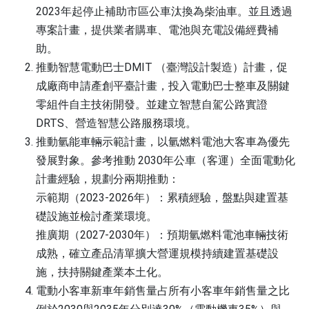
2023年起停止補助市區公車汰換為柴油車。並且透過
專案計畫，提供業者購車、電池與充電設備經費補
助。
推動智慧電動巴士DMIT （臺灣設計製造）計畫，促
成廠商申請產創平臺計畫，投入電動巴士整車及關鍵
零組件自主技術開發。並建立智慧自駕公路實證
DRTS、營造智慧公路服務環境。
推動氫能車輛示範計畫，以氫燃料電池大客車為優先
發展對象。參考推動 2030年公車（客運）全面電動化
計畫經驗，規劃分兩期推動：
示範期（2023-2026年）：累積經驗，盤點與建置基
礎設施並檢討產業環境。
推廣期（2027-2030年）：預期氫燃料電池車輛技術
成熟，確立產品清單擴大營運規模持續建置基礎設
施，扶持關鍵產業本土化。
電動小客車新車年銷售量占所有小客車年銷售量之比