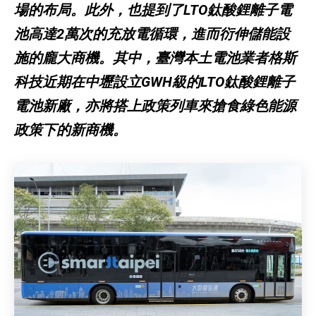
場的布局。此外，也提到了LTO鈦酸鋰離子電
池高達2萬次的充放電循環，進而衍伸儲能設
施的龐大商機。其中，臺灣本土電池業者格斯
科技近期在中壢設立GWH級的LTO鈦酸鋰離子
電池新廠，亦將搭上政策列車來搶食綠色能源
政策下的新商機。