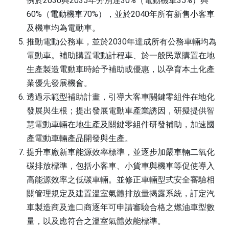
例於2030與2035年分別達30%（電動機車35%）與
60%（電動機車70%），並於2040年所有新售小客車
及機車均為電動車。
推動電動公務車，並於2030年達成所有公務車輛均為
電動車。補助購置電動計程車、於一般民眾購置在地
生產製造電動車時給予補助或優惠，以孕育本土化產
業優先發展機會。
透過示範型補助計畫，引導大客車關鍵零組件在地化
發展與生根；提出發展電動車產業誘因，研擬提供智
慧電動車輛在地生產及關鍵零組件研發補助，加速國
產電動車輛產品開發與生產。
提升車廠新車能源效率標準，並逐步加嚴車輛二氧化
碳排放標準，包括小客車、小貨車與機車等促使導入
高能源效率之低碳車輛。並修正車輛型式安全審驗相
關管理規定及建置溫室氣體排放量揭露系統，訂定汽
車製造商及進口商逐年可申請審驗合格之燃油車型數
量，以及應符合之溫室氣體效能標準。