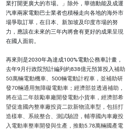
業打開更廣大的市場。」除外，華德動能及成運
汽車兩家電動巴士業者也積極走向各地的海外市
場爭取訂單，在日本、新加坡及印度市場的努
力，應該在未來的三年內將會有更好的成果呈現
在國人面前。
再來則是2030年為達成100%電動公務車計畫，
去年9月行政院預計編列約838億元預算投入
補助
50萬輛電動機車、500輛電動計程車，並補助研
發70輛通用無障礙電動車；經濟部並透過補助
，
將在這二年鼓勵車廠開發電動小貨車，經濟部希
望促進國內整車廠投資二款新物流車型，包括打
造樣車、系統整合、測試驗證，輔導國內車廠投
入電動車整車開發與生產，推動5.78萬輛國產電