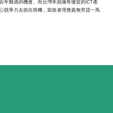
百年難遇的機會。而台灣本就擁有優質的
ICT
產
心競爭力去抓住商機，當政者理應責無旁貸一馬