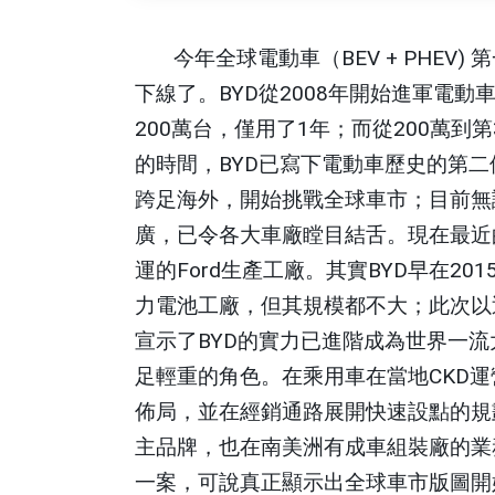
今年全球電動車（
BEV + PHEV)
第
下線了。
BYD
從
2008
年開始進軍電動
200
萬台，僅用了
1
年；而從
200
萬到第
的時間，
BYD
已寫下電動車歷史的第二
跨足海外，開始挑戰全球車市；目前無
廣，已令各大車廠瞠目結舌。現在最近
運的
Ford
生產工廠。其實
BYD
早在
201
力電池工廠，但其規模都不大；此次以
宣示了
BYD
的實力已進階成為世界一流
足輕重的角色。在乘用車在當地
CKD
運
佈局，並在經銷通路展開快速設點的規
主品牌，也在南美洲有成車組裝廠的業
一案，可說真正顯示出全球車市版圖開