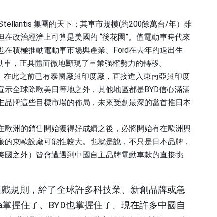
Stellantis
集團的天下；其車市規模
(
約
200
餘萬台
/
年）雖
但在政治經濟上可算是美國的
“
後花園
”
。值電動車時代來
也在積極推動電動車市場與產業。
Ford
在去年的退出生
動車，正具體而微地顯現了車業強權勢力的轉移。
，在此之前已有泰國廠與印度廠，直接進入東南亞與印度
宣示全球除歐美日等地之外，其他地區都是
BYD
信心滿滿
主品牌這些目標市場的佈局，未來受創最深的當首推日本
在歐洲的銷售開始獲得好成績之後，必將開始有在歐洲興
廉的東歐設廠可能性較大。也就是說，不只是日本品牌，
美國之外）皆會遭遇到中國自主品牌電動車款的直接挑
遊戲規則，給了全球許多科技業、新創品牌或急
a
掌握住了、
BYD
也掌握住了、現在許多中國自