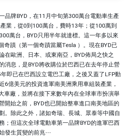
一品牌
BYD
，在
11
月中旬第
300
萬台電動車生產
車產業，從
0
到
100
萬台，費時
13
年；從
100
萬到
300
萬台，
BYD
只用半年就達標。這一年多以來
個奇蹟（第一個奇蹟當屬
Tesla
）。現在
BYD
已
論在歐洲、日本、或東南亞，
BYD
佈局之快之
的消息，是
BYD
將收購位於巴西已在去年停止營
5
年即已在巴西設立電巴工廠，之後又蓋了
LFP
動
近
6
億美元的投資進軍南美洲乘用車組裝產業，
大車廠，並將在接下來數年內在全球車市扮演舉
營開始之前，
BYD
也已開始整車進口南美地區的
劃。除此之外，諸如奇瑞、長城、眾泰等中國自
務；但這次全球電動車第一品牌
BYD
的進軍巴西
始發生質變的前兆
⋯