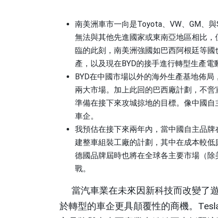
南美洲車市一向是
Toyota
、
VW
、
GM
、與
無法與其他先進國家或東南亞地區相比，
臨的此刻，南美洲強國如巴西阿根廷等國
產，以及現在
BYD
的接手進行轉型生產電
BYD
在中國市場以外的海外生產基地佈局
兩大市場。加上此回的巴西廠計劃，不啻
準備在接下來攻城掠地的目標。像中國自
車企。
我預估在接下來兩年內，當中國自主品牌
建整車組裝工廠的計劃，其中在成本較低
德國品牌屆時也將在全球各主要市場（除
戰。
當汽車業在未來因新科技而改變了
於轉型的車企更具顛覆性的商機。
Tesl