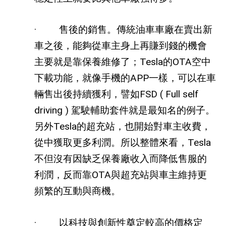
·
售後的銷售。傳統油車車廠在賣出新
車之後，能夠從車主身上再賺到錢的機會
主要就是靠保養維修了；
Tesla
的
OTA
空中
下載功能，就像手機的
APP
一樣，可以在車
輛售出後持續獲利，譬如
FSD ( Full self
driving )
駕駛輔助套件就是最知名的例子。
另外
Tesla
的超充站，也開始對車主收費，
從中獲取更多利潤。所以整體來看，
Tesla
不但沒有因缺乏保養廠收入而降低售服的
利潤，反而靠
OTA
與超充站與車主維持更
頻繁的互動與商機。
·
以科技與創新性奠定較高的價格定