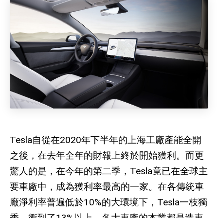
Tesla自從在2020
年下半年的上海工廠產能全開
之後，在去年全年的財報上終於開始獲利。而更
驚人的是，在今年的第二季，
Tesla
竟已在全球主
要車廠中，成為獲利率最高的一家。在各傳統車
廠淨利率普遍低於
10%
的大環境下，
Tesla
一枝獨
秀，衝到了
13%
以上。各大車廠的本業都是造車