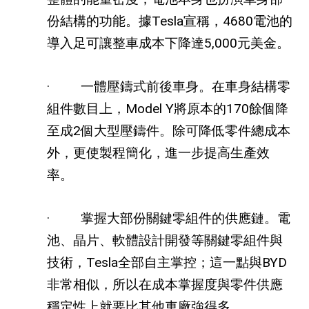
份結構的功能。據
Tesla
宣稱，
4680
電池的
導入足可讓整車成本下降達
5,000
元美金。
·
一體壓鑄式前後車身。在車身結構零
組件數目上，
Model Y
將原本的
170
餘個降
至成
2
個大型壓鑄件。除可降低零件總成本
外，更使製程簡化，進一步提高生產效
率。
·
掌握大部份關鍵零組件的供應鏈。電
池、晶片、軟體設計開發等關鍵零組件與
技術，
Tesla
全部自主掌控；這一點與
BYD
非常相似，所以在成本掌握度與零件供應
穩定性上就要比其他車廠強得多。