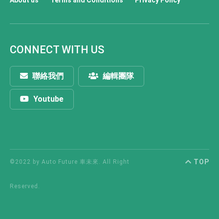
CONNECT WITH US
聯絡我們
編輯團隊
Youtube
TOP
©2022 by Auto Future 車未來. All Right
Reserved.