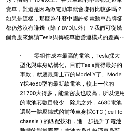
賣車，難道是因為做電動車就會賺得比較多嗎？
如果是這樣，那麼為什麼中國許多電動車品牌卻
都仍然沒有賺錢（除了
BYD
以外）？我們可從幾
個角度來解讀
Tesla
與傳統車廠營運模式的差異
⋯
·
零組件成本最高的電池，
Tesla
採大
型化與車身結構化。目前
Tesla
賣得最好的
車款，就屬最新上市的
Model Y
了。
Model
Y
採
4680
型的最新款電池，較上一代的
21700
大得多，能量密度也較高，所以使用
的電池芯數目較少。除此之外，
4680
電池
還與一體壓鑄式的前後車身採
CTC ( cell to
chassis )
的匹配技術，進一步提升了電池
整體的能量密度；電池本身也扮演車身部