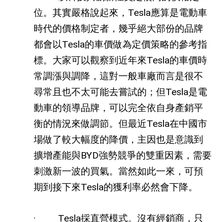
位。其實嚴格說起來，
Tesla
應算是電動車
時代的價格制定者，幾乎絕大部份的品牌
都會以
Tesla
的車價做為定價策略的參考指
標。大家可以觀察到近年來
Tesla
的車價時
常調漲與調降，這對一般車廠而言是很不
尋常且也不太可能去嘗試的；但
Tesla
是電
動車的領導品牌，可以完全依自身產銷平
衡的情況來做調節。但最近
Tesla
在中國市
場做了較大幅度的降價，主因也是意識到
擴增產能與
BYD
強勢競爭的雙重因素，需要
刺激新一波的買氣。當然如此一來，可預
期到接下來
Tesla
的獲利率必然會下降。
· Tesla
採直營模式。沒有經銷商，只