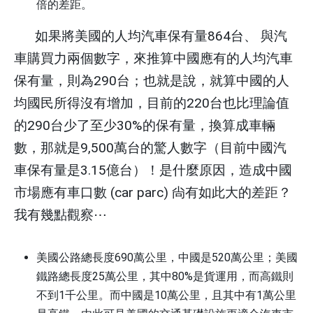
倍的差距。
如果將美國的人均汽車保有量
864
台、
與汽
車購買力兩個數字，來推算中國應有的人均汽車
保有量，則為
290
台；也就是說，就算中國的人
均國民所得沒有增加，目前的
220
台也比理論值
的
290
台少了至少
30%
的保有量，換算成車輛
數，那就是
9,500
萬台的驚人數字（目前中國汽
車保有量是
3.15
億台）！是什麼原因，造成中國
市場應有車口數
(car parc)
尙有如此大的差距？
我有幾點觀察
⋯
美國公路總長度
690
萬公里，中國是
520
萬公里；美國
鐵路總長度
25
萬公里，其中
80%
是貨運用，而高鐵則
不到
1
千公里。而中國是
10
萬公里，且其中有
1
萬公里