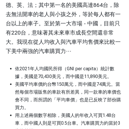
德、英、法；其中第一名的美國高達
864
台，除
去無法開車的老人與小孩之外，等於每人都有一
台以上的車子。至於第一大市場
-
中國，目前只
有
220
台，意味著其未來車市成長空間還非常
大。我現在從人均收入與汽車平均售價來比較一
下美中兩強的汽車購買力
⋯
依
2021
年人均國民所得（
GNI per capita）
統計數
據，美國是
70,430
美元，而中國是
11,890
美元。
美國平均車價約台幣
150
萬元，而中國是
74
萬元。當
然每個市場販售的車款有所差異，同一款車的車價也
會不同，而所謂的「
平均車價」
也是已反映了部份購
買力。
用上述兩個數字相除，美國人的年收入可買
1.48
台
車，而中國人則是可買
0.5
台車。汽車購買力約當於
3