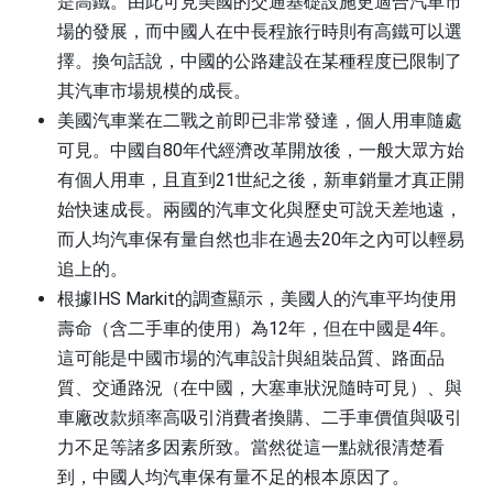
是高鐵。由此可見美國的交通基礎設施更適合汽車市
場的發展，而中國人在中長程旅行時則有高鐵可以選
擇。換句話說，中國的公路建設在某種程度已限制了
其汽車市場規模的成長。
美國汽車業在二戰之前即已非常發達，個人用車隨處
可見。中國自
80
年代經濟改革開放後，一般大眾方始
有個人用車，且直到
21
世紀之後，新車銷量才真正開
始快速成長。兩國的汽車文化與歷史可說天差地遠，
而人均汽車保有量自然也非在過去
20
年之內可以輕易
追上的。
根據
IHS Markit
的調查顯示，美國人的汽車平均使用
壽命（含二手車的使用）為
12
年，但在中國是
4
年。
這可能是中國市場的汽車設計與組裝品質、路面品
質、交通路況（在中國，大塞車狀況隨時可見）、與
車廠改款頻率高吸引消費者換購、二手車價值與吸引
力不足等諸多因素所致。當然從這一點就很清楚看
到，中國人均汽車保有量不足的根本原因了。