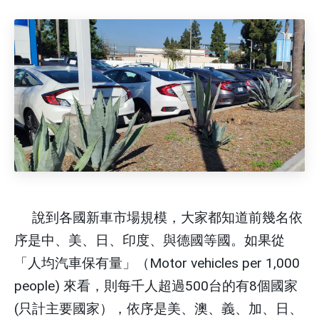
說到各國新車市場規模，大家都知道前幾名依
序是中、美、日、印度、與德國等國。如果從
「
人均汽車保有量」
（
Motor vehicles per 1,000
people)
來看，則每千人超過
500
台的有
8
個國家
(
只計主要國家），依序是美、澳、義、加、日、