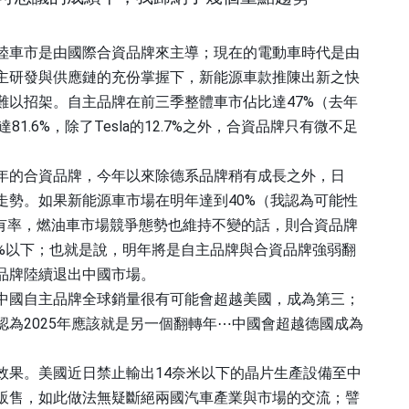
陸車市是由國際合資品牌來主導；現在的電動車時代是由
主研發與供應鏈的充份掌握下，新能源車款推陳出新之快
難以招架。自主品牌在前三季整體車市佔比達
47%
（去年
達
81.6%
，除了
Tesla
的
12.7%
之外，合資品牌只有微不足
年的合資品牌，今年以來除德系品牌稍有成長之外，日
走勢。如果新能源車市場在明年達到
40%
（我認為可能性
有率，燃油車市場競爭態勢也維持不變的話，則合資品牌
%
以下；也就是說，明年將是自主品牌與合資品牌強弱翻
品牌陸續退出中國市場。
中國自主品牌全球銷量很有可能會超越美國，成為第三；
認為
2025
年應該就是另一個翻轉年
⋯
中國會超越德國成為
效果。美國近日禁止輸出
14
奈米以下的晶片生產設備至中
販售，如此做法無疑斷絕兩國汽車產業與市場的交流；譬