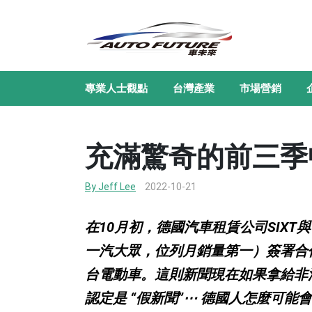
專業人士觀點
台灣產業
市場營銷
充滿驚奇的前三季
By Jeff Lee
2022-10-21
在10月初，德國汽車租賃公司SIXT與
一汽大眾，位列月銷量第一）簽署合作協
台電動車。這則新聞現在如果拿給非
認定是 “假新聞”⋯ 德國人怎麼可