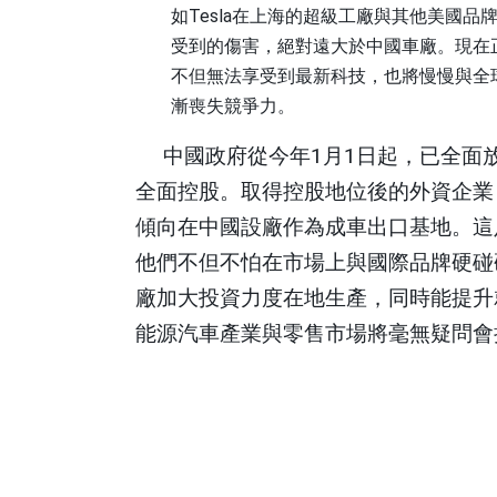
如
Tesla
在上海的超級工廠與其他美國品
受到的傷害，絕對遠大於中國車廠。現在
不但無法享受到最新科技，也將慢慢與全
漸喪失競爭力。
中國政府從今年
1
月
1
日起，已全面
全面控股。取得控股地位後的外資企業
傾向在中國設廠作為成車出口基地。這
他們不但不怕在市場上與國際品牌硬碰
廠加大投資力度在地生產，同時能提升
能源汽車產業與零售市場將毫無疑問會