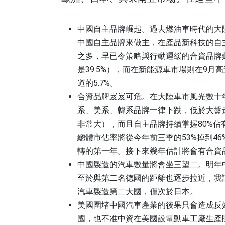
中國自主品牌崛起。過去燃油車時代的大
中國自主品牌來做主，在產品新科技的自
之多，早已令策略與行動遲緩的合資品牌
是
39.5%
），而在新能源車市場則在
9
月高
道的
5.7%
。
合資品牌岌岌可危。在大陸車市風光數十
系、美系、韓系品牌一律下跌，低於大盤
非常大），而且自主品牌持續掌握
80%
佔
總體市佔率將從今年前三季的
53%
掉到
46
轉的第一年。接下來幾年估計將會有合資
中國製造的汽車數量將會坐三望二。明年
至於與第二名德國的距離也逐步拉近，我
汽車製造第二大國，僅次於日本。
美國圍堵中國汽車產業的後果只會造成反
國，也不准中資在美國設電動車工廠生產