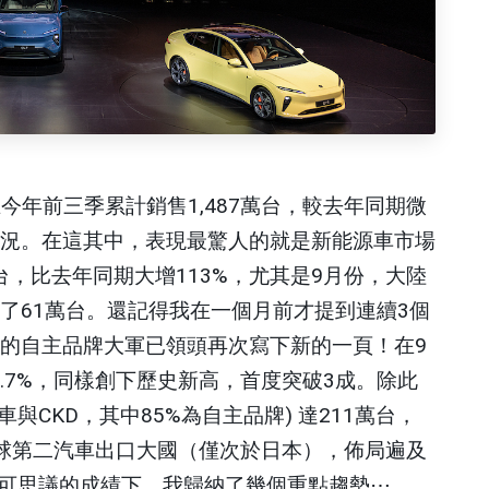
在今年前三季累計銷售
1,487
萬台，較去年同期微
況。在這其中，表現最驚人的就是新能源車市場
台，比去年同期大增
113%
，尤其是
9
月份，大陸
了
61
萬台。還記得我在一個月前才提到連續
3
個
的自主品牌大軍已領頭再次寫下新的一頁！在
9
.7%
，同樣創下歷史新高，首度突破
3
成。除此
車與
CKD
，其中
85%
為自主品牌
)
達
211
萬台，
球第二汽車出口大國（僅次於日本），佈局遍及
可思議的成績下，我歸納了幾個重點趨勢
⋯