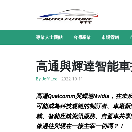
專業人士觀點
台灣產業
市場營銷
高通與輝達智能車
By Jeff Lee
2022-10-11
高通Qualcomm與輝達Nvidia
可能成為科技規範的制訂者、車廠新
載、智能座艙資訊服務、自駕車共享
像過往與現在一樣主宰一切嗎？！