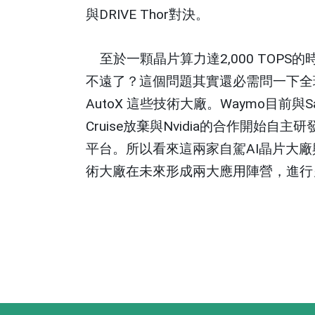
與
DRIVE Thor
對決。
至於一顆晶片算力達
2,000 TOPS
的
不遠了？這個問題其實還必需問一下全
AutoX
這些技術大廠。
Waymo
目前與
S
Cruise
放棄與
Nvidia
的合作開始自主研
平台。所以看來這兩家自駕
AI
晶片大廠
術大廠在未來形成兩大應用陣營，進行