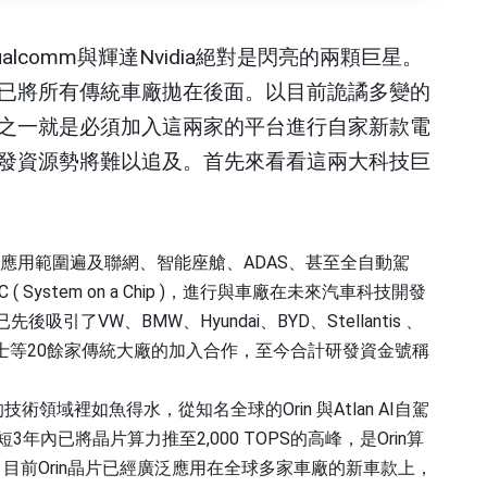
ualcomm
與輝達
Nvidia
絕對是閃亮的兩顆巨星。
已將所有傳統車廠拋在後面。以目前詭譎多變的
之一就是必須加入這兩家的平台進行自家新款電
發資源勢將難以追及。首先來看看這兩大科技巨
應用範圍遍及聯網、智能座艙、
ADAS
、甚至全自動駕
C ( System on a Chip )
，進行與車廠在未來汽車科技開發
已先後吸引了
VW
、
BMW
、
Hyundai
、
BYD
、
Stellantis
、
士等
20
餘家傳統大廠的加入合作，至今合計研發資金號稱
的技術領域裡如魚得水，從知名全球的
Orin
與
Atlan AI
自駕
短
3
年內已將晶片算力推至
2,000 TOPS
的高峰，是
Orin
算
。目前
Orin
晶片已經廣泛應用在全球多家車廠的新車款上，