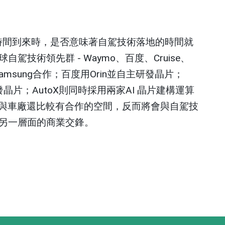
時間到來時，是否意味著自駕技術落地的時間就
球自駕技術領先群
- Waymo
、百度、
Cruise
、
amsung
合作；百度用
Orin
並自主研發晶片；
發晶片；
AutoX
則同時採用兩家
AI
晶片建構運算
與車廠還比較有合作的空間，反而將會與自駕技
另一層面的商業交鋒。