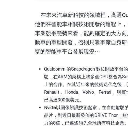
在未來汽車新科技的領域裡，高通
Q
他們在智能車相關技術開發的進程上，
車業競爭態勢來看，能夠確定的大方向
動車的車型開發，否則只靠車廠自身研
擘的智能車平台發展現況
⋯
Qualcomm
的
Snapdragon
數位開放平台的
駛，在
ARM
的架構上將多個
CPU
整合為
So
上的合作。在其近年來的技術迭代之後，
Renault
、
Honda
、
Volvo
、
Ferrari
、與賓
已高達
300
億美元。
Nvidia
以圖像辨識技術起家，在自動駕駛
晶片，到近日最新發佈的
DRIVE Thor
，短
力的
8
倍，已遙遙領先全球所有科技企業