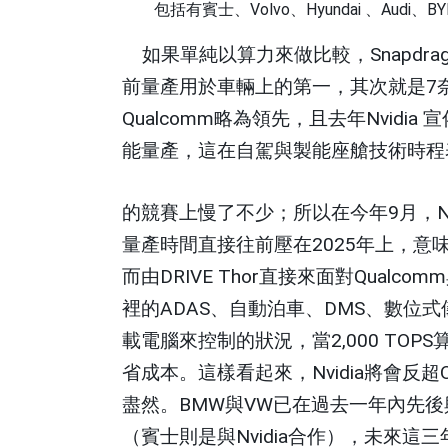
包括有賓士、
Volvo
、
Hyundai
、
Audi
、
BY
如果單純以算力來做比較，
Snapdrag
前量產用於車輛上的第一，其次就是
7
Qualcomm
略為領先，且去年
Nvidia
宣
能量產，這在自駕與製能座艙技術時程
的競賽上慢了不少；所以在今年
9
月，
N
量產時間直接往前壓在
2025
年上，意
而由
DRIVE Thor
直接來面對
Qualcomm
裡的
ADAS
、自動泊車、
DMS
、數位式
載電腦來控制的狀況，當
2,000 TOPS
省成本。這樣看起來，
Nvidia
將會反超
盡然。
BMW
與
VW
已在過去一年內先後
（賓士則是與
Nvidia
合作），未來這三