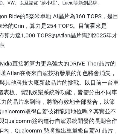
D
、
VW
、以及諸如
“
蔚小理
”
、
Lucid
等新創品牌。
on Ride
的
5
奈米單顆
AI
晶片為
360 TOPS
，是目
奈米的
Orin
，算力是
254 TOPS
。目前看來是
佈算力達
1,000 TOPS
的
Atlan
晶片需到
2025
年才
表
vidia
直接將算力更為強大的
DRIVE Thor
晶片的
味著
Atlan
在將來自駕技術發展的角色將會消失，
與其他科技大廠新款晶片的挑戰。以目前一台車
儀表板、資訊娛樂系統等功能，皆需分由不同車
算力的晶片來到時，將能有效地全部整合，以節
Qualcomm
取得自駕技術龍頭地位嗎？其實並不
與
Qualcomm
簽約進行自駕系統開發的長期合作
年內，
Qualcomm
勢將推出重量級自駕
AI
晶片，